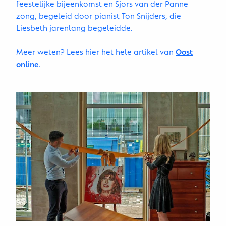
feestelijke bijeenkomst en Sjors van der Panne
zong, begeleid door pianist Ton Snijders, die
Liesbeth jarenlang begeleidde.
Meer weten? Lees hier het hele artikel van
Oost
online
.