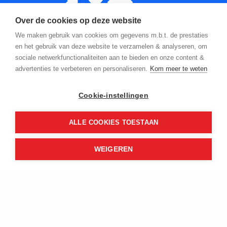
Over de cookies op deze website
We maken gebruik van cookies om gegevens m.b.t. de prestaties
en het gebruik van deze website te verzamelen & analyseren, om
sociale netwerkfunctionaliteiten aan te bieden en onze content &
advertenties te verbeteren en personaliseren.
Kom meer te weten
Contact
Cookie-instellingen
020 - 511 8000
ALLE COOKIES TOESTAAN
info@oostenburg.nl
WEIGEREN