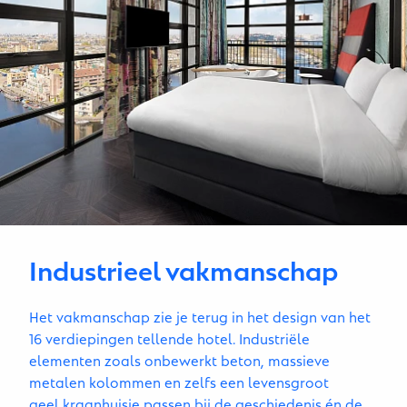
Industrieel vakmanschap
Het vakmanschap zie je terug in het design van het
16 verdiepingen tellende hotel. Industriële
elementen zoals onbewerkt beton, massieve
metalen kolommen en zelfs een levensgroot
geel kraanhuisje passen bij de geschiedenis én de