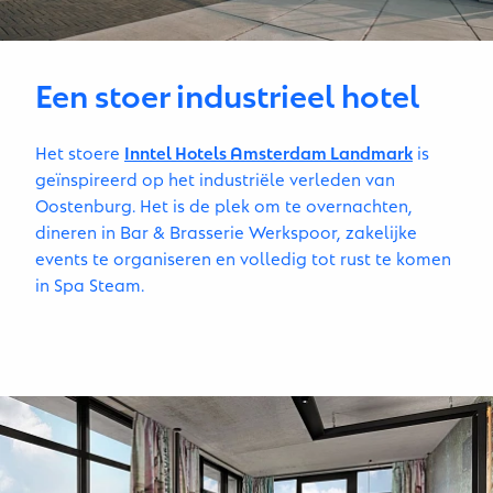
Een stoer industrieel hotel
Het stoere
Inntel Hotels Amsterdam Landmark
is
geïnspireerd op het industriële verleden van
Oostenburg. Het is de plek om te overnachten,
dineren in Bar & Brasserie Werkspoor, zakelijke
events te organiseren en volledig tot rust te komen
in Spa Steam.