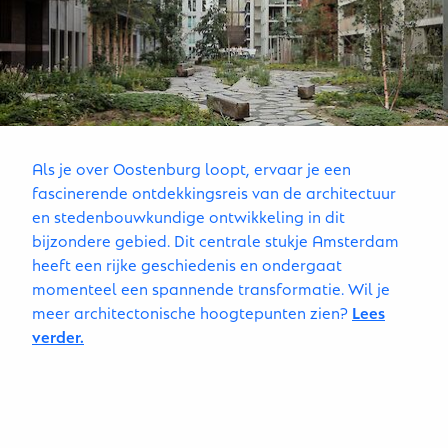
Als je over Oostenburg loopt, ervaar je een
fascinerende ontdekkingsreis van de architectuur
en stedenbouwkundige ontwikkeling in dit
bijzondere gebied. Dit centrale stukje Amsterdam
heeft een rijke geschiedenis en ondergaat
momenteel een spannende transformatie. Wil je
meer architectonische hoogtepunten zien?
Lees
verder.